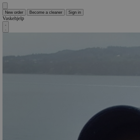
New order
Become a cleaner
Sign in
Vaskehjelp