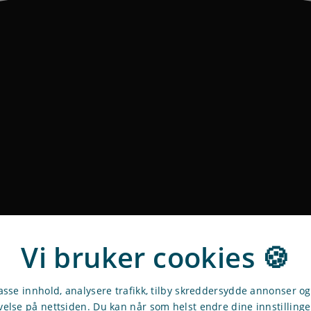
Vi bruker cookies 🍪
passe innhold, analysere trafikk, tilby skreddersydde annonser o
velse på nettsiden. Du kan når som helst endre dine innstilling