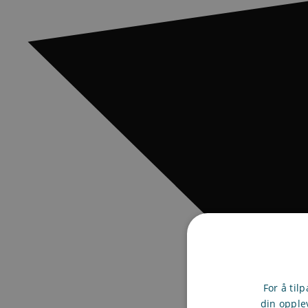
For å til
din opple