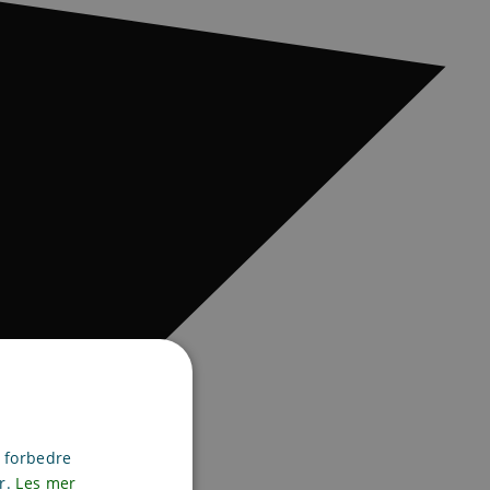
g forbedre
er.
Les mer