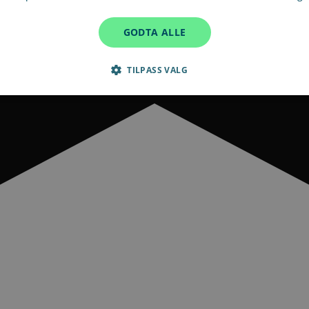
GODTA ALLE
TILPASS VALG