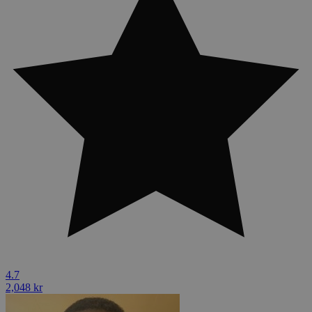
4.7
2,048 kr