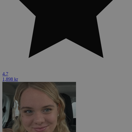
4.7
1,898 kr