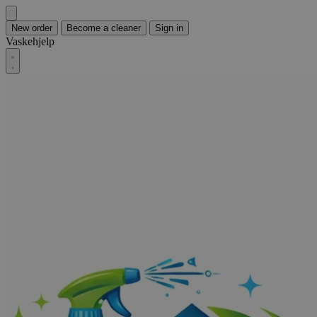
New order
Become a cleaner
Sign in
Vaskehjelp