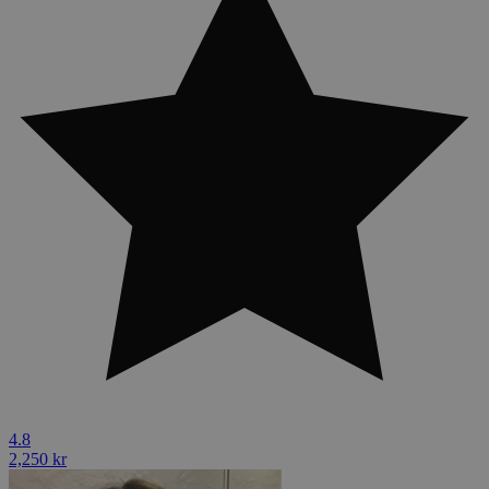
4.8
2,250 kr