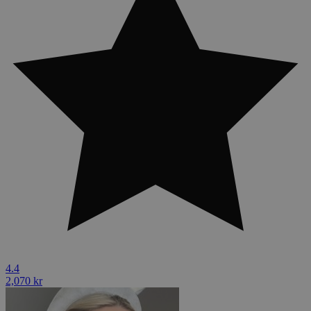
4.4
2,070 kr