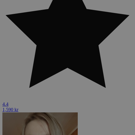
4.4
1,590 kr