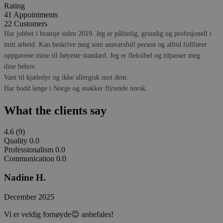
Rating
41
Appointments
22
Customers
Har jobbet i bransje siden 2019. Jeg er pålitelig, grundig og profesjonell i
mitt arbeid. Kan beskrive meg som ansvarsfull person og alltid fullfører
oppgavene mine til høyeste standard. Jeg er fleksibel og tilpasser meg
dine behov.
Vant til kjæledyr og ikke allergisk mot dem.
Har bodd lenge i Norge og snakker flytende norsk.
What the clients say
4.6
(9)
Quality
0.0
Professionalism
0.0
Communication
0.0
Nadine H.
December 2025
Vi er veldig fornøyde😊 anbefales!