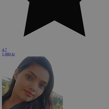
4.7
1,980 kr