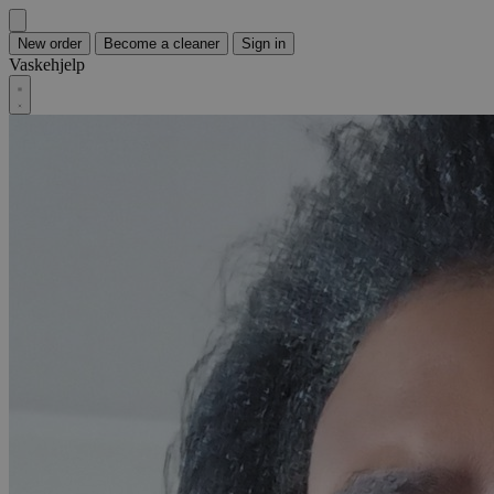
New order
Become a cleaner
Sign in
Vaskehjelp