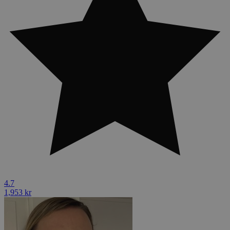
4.7
1,953 kr