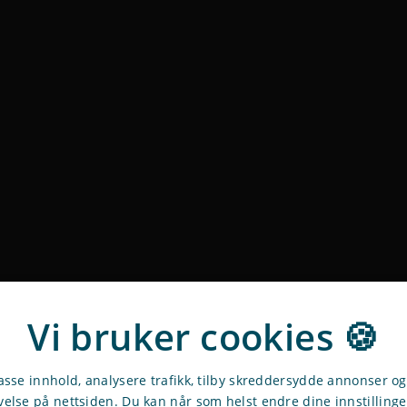
Vi bruker cookies 🍪
passe innhold, analysere trafikk, tilby skreddersydde annonser o
velse på nettsiden. Du kan når som helst endre dine innstilling