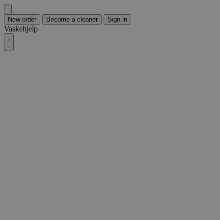
New order
Become a cleaner
Sign in
Vaskehjelp