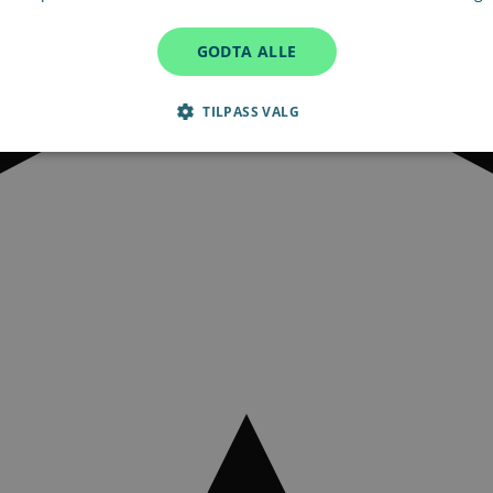
GODTA ALLE
TILPASS VALG