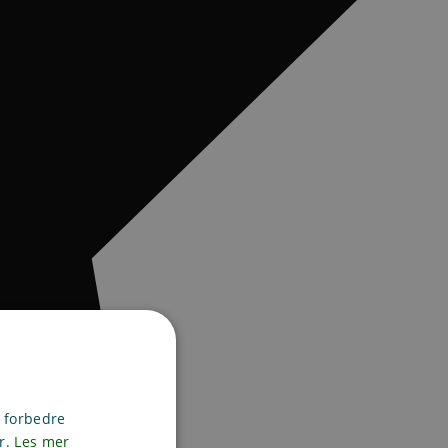
g forbedre
er.
Les mer