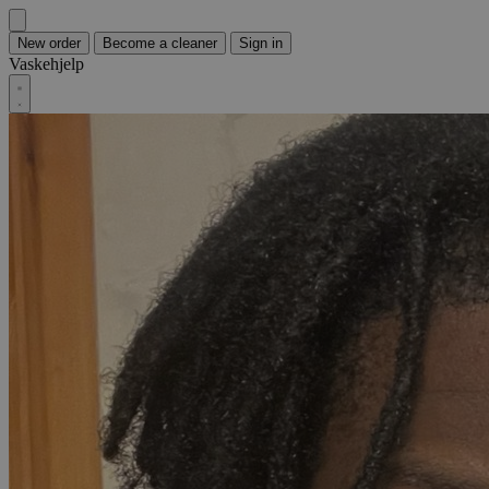
New order
Become a cleaner
Sign in
Vaskehjelp