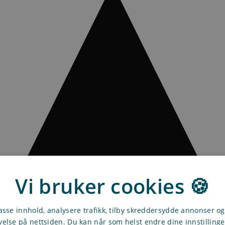
Vi bruker cookies 🍪
passe innhold, analysere trafikk, tilby skreddersydde annonser o
velse på nettsiden. Du kan når som helst endre dine innstilling