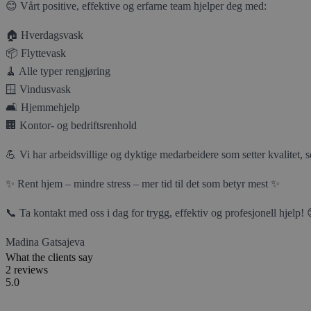
😊 Vårt positive, effektive og erfarne team hjelper deg med:
🏠 Hverdagsvask
📦 Flyttevask
🧹 Alle typer rengjøring
🪟 Vindusvask
🛋️ Hjemmehjelp
🏢 Kontor- og bedriftsrenhold
💪 Vi har arbeidsvillige og dyktige medarbeidere som setter kvalitet, 
✨ Rent hjem – mindre stress – mer tid til det som betyr mest ✨
📞 Ta kontakt med oss i dag for trygg, effektiv og profesjonell hjelp! 
Madina Gatsajeva
What the clients say
2 reviews
5.0