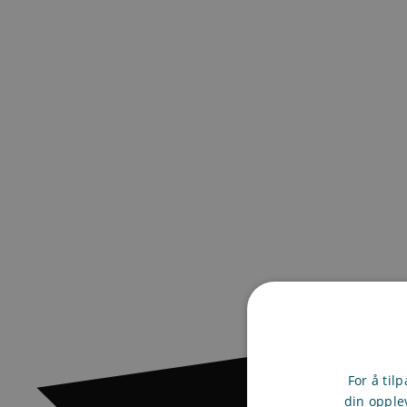
For å til
din opple