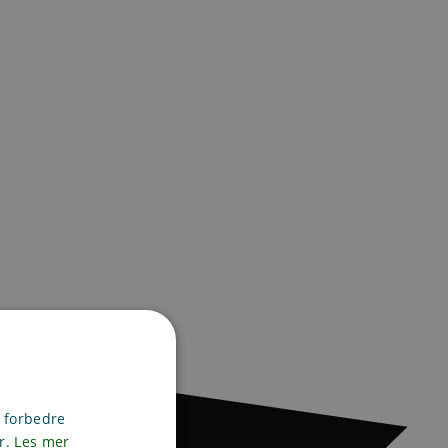
g forbedre
er.
Les mer