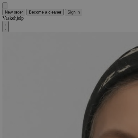
New order
Become a cleaner
Sign in
Vaskehjelp