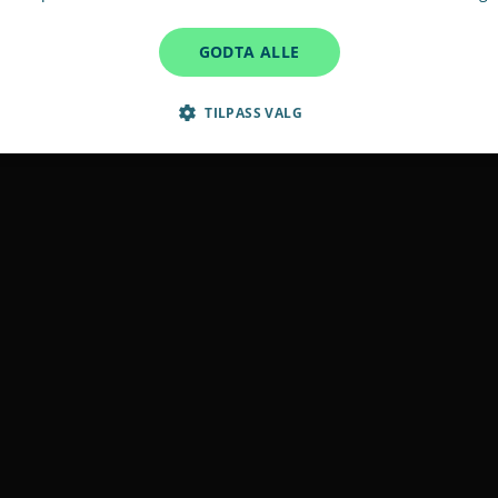
GODTA ALLE
TILPASS VALG