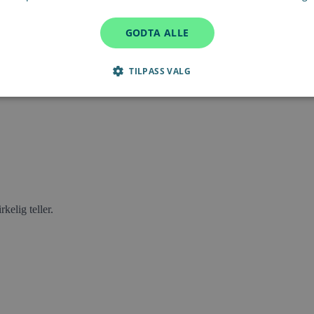
GODTA ALLE
TILPASS VALG
kelig teller.