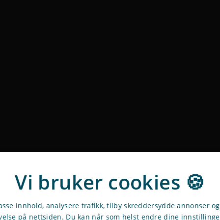
Vi bruker cookies 🍪
passe innhold, analysere trafikk, tilby skreddersydde annonser o
velse på nettsiden. Du kan når som helst endre dine innstilling