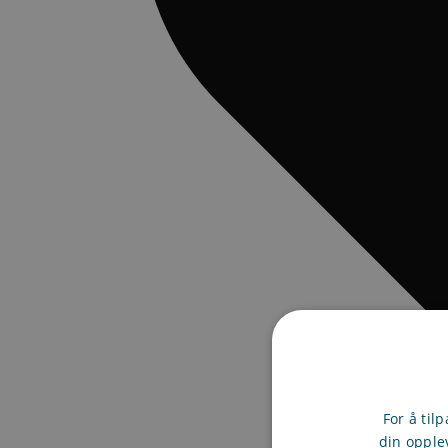
For å til
din opple