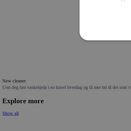
New cleaner
Unn deg fast vaskehjelp i en travel hverdag og få mer tid til det som vir
Explore more
Show all