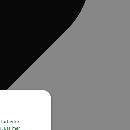
g forbedre
er.
Les mer