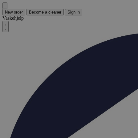
New order
Become a cleaner
Sign in
Vaskehjelp