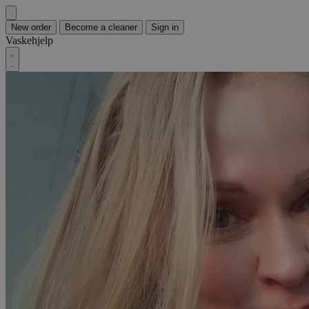
New order
Become a cleaner
Sign in
Vaskehjelp