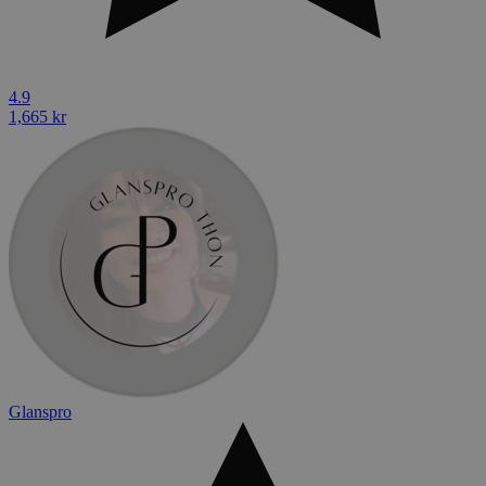
4.9
1,665 kr
Glanspro