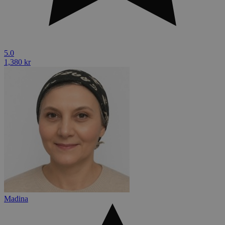
5.0
1,380 kr
Madina