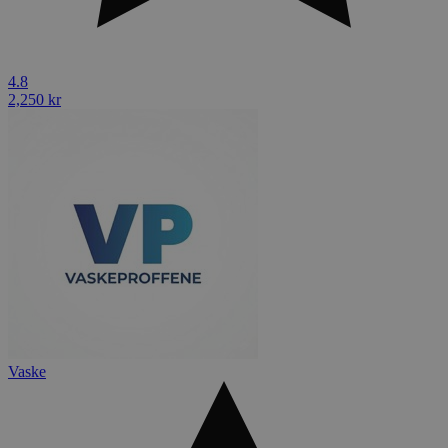
4.8
2,250 kr
Vaske