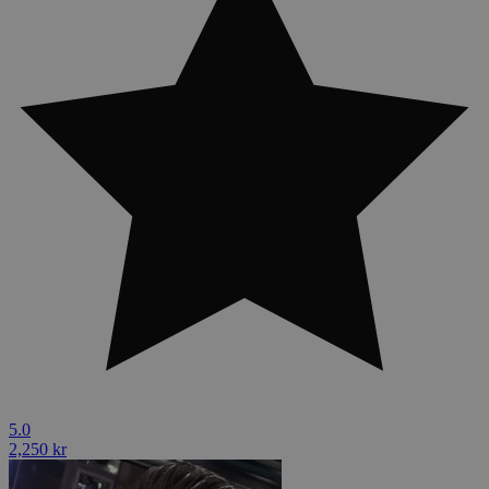
5.0
2,250 kr