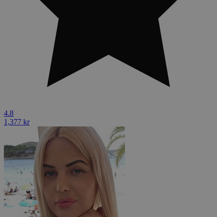
4.8
1,377 kr