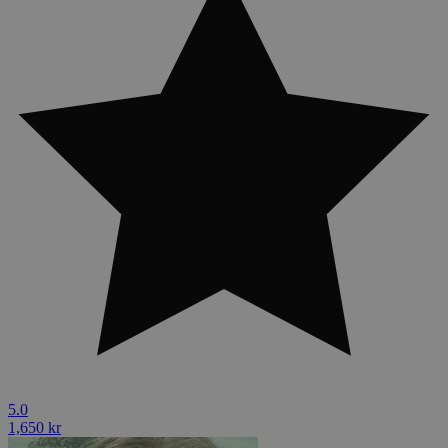
5.0
1,650 kr