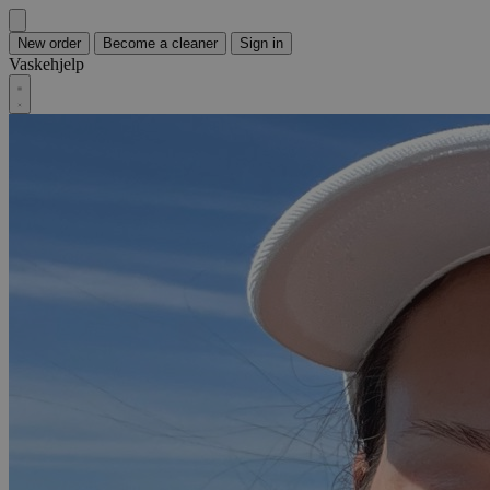
New order
Become a cleaner
Sign in
Vaskehjelp