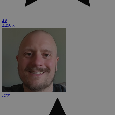
4.8
2,250 kr
Jerry