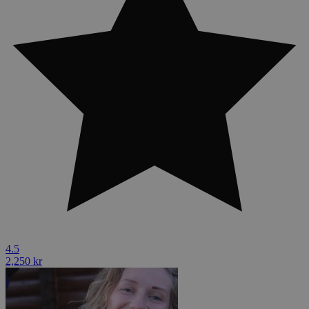
4.5
2,250 kr