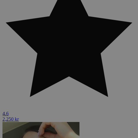
4.6
2,250 kr