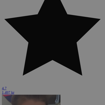
4.7
1,497 kr