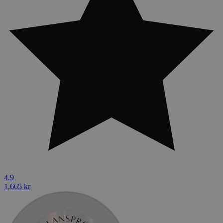
4.9
1,665 kr