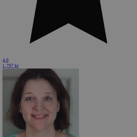
4.8
1,797 kr