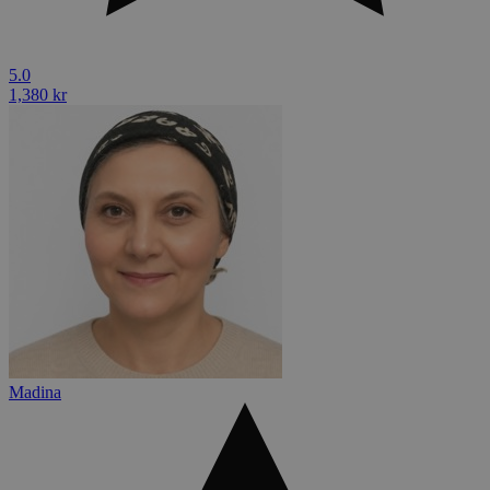
5.0
1,380 kr
Madina