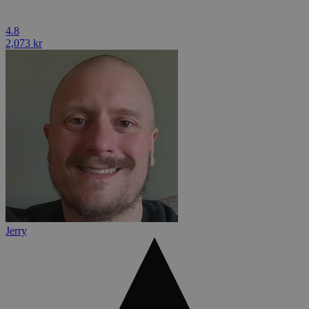
4.8
2,073 kr
Jerry