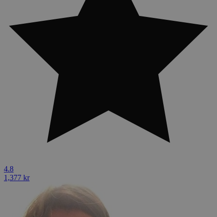
4.8
1,377 kr