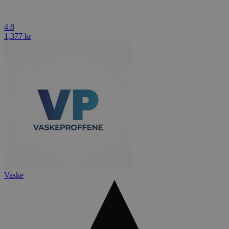
4.8
1,377 kr
Vaske