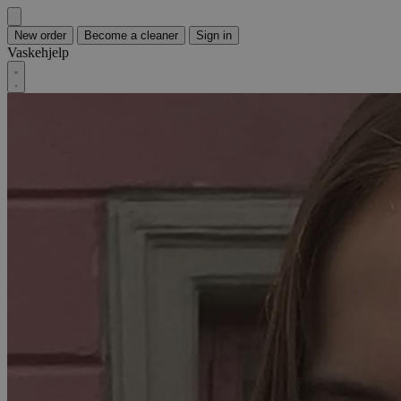
New order
Become a cleaner
Sign in
Vaskehjelp