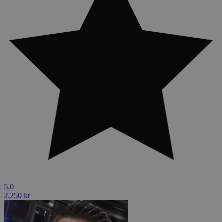
5.0
2,250 kr