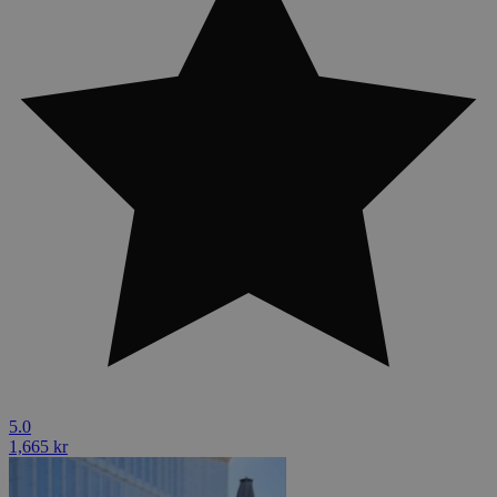
5.0
1,665 kr