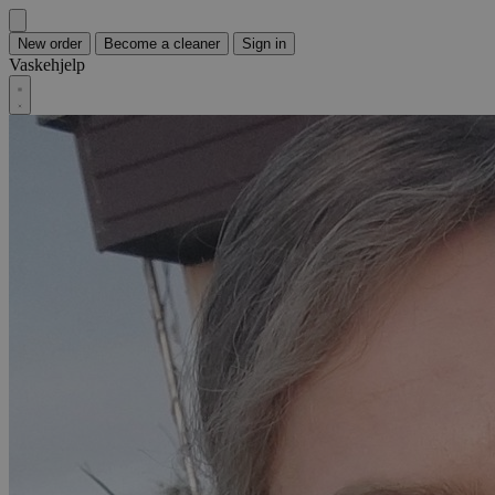
New order
Become a cleaner
Sign in
Vaskehjelp