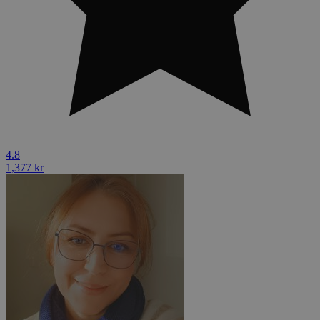
4.8
1,377 kr