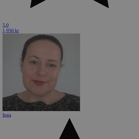
5.0
1,950 kr
Inga