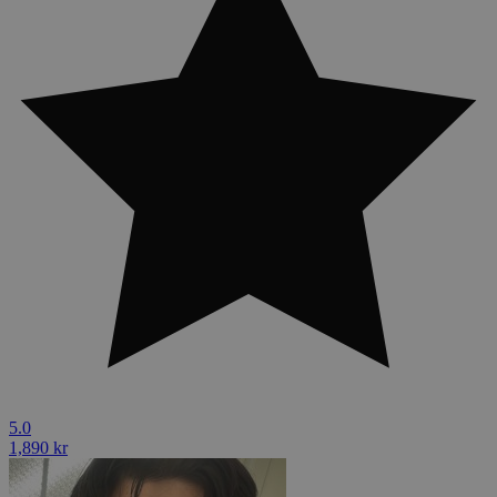
5.0
1,890 kr