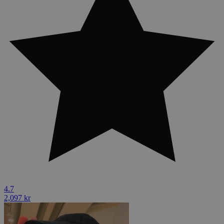
4.7
2,097 kr