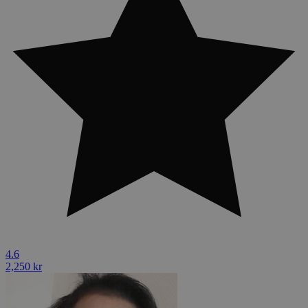
4.6
2,250 kr