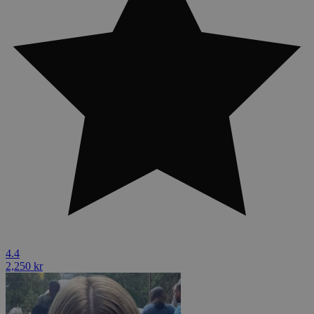
4.4
2,250 kr