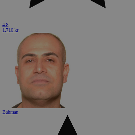
4.8
1,710 kr
Bahman