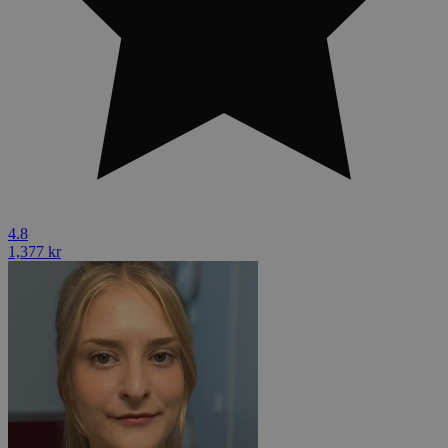
4.8
1,377 kr