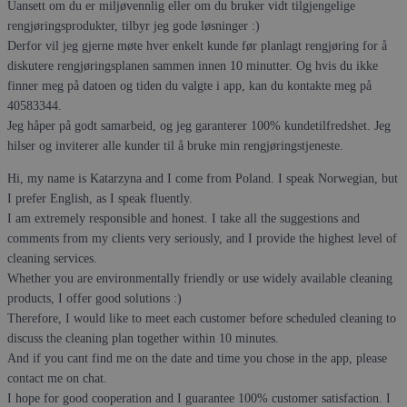
Uansett om du er miljøvennlig eller om du bruker vidt tilgjengelige
rengjøringsprodukter, tilbyr jeg gode løsninger :)
Derfor vil jeg gjerne møte hver enkelt kunde før planlagt rengjøring for å
diskutere rengjøringsplanen sammen innen 10 minutter. Og hvis du ikke
finner meg på datoen og tiden du valgte i app, kan du kontakte meg på
40583344.
Jeg håper på godt samarbeid, og jeg garanterer 100% kundetilfredshet. Jeg
hilser og inviterer alle kunder til å bruke min rengjøringstjeneste.
Hi, my name is Katarzyna and I come from Poland. I speak Norwegian, but
I prefer English, as I speak fluently.
I am extremely responsible and honest. I take all the suggestions and
comments from my clients very seriously, and I provide the highest level of
cleaning services.
Whether you are environmentally friendly or use widely available cleaning
products, I offer good solutions :)
Therefore, I would like to meet each customer before scheduled cleaning to
discuss the cleaning plan together within 10 minutes.
And if you cant find me on the date and time you chose in the app, please
contact me on chat.
I hope for good cooperation and I guarantee 100% customer satisfaction. I