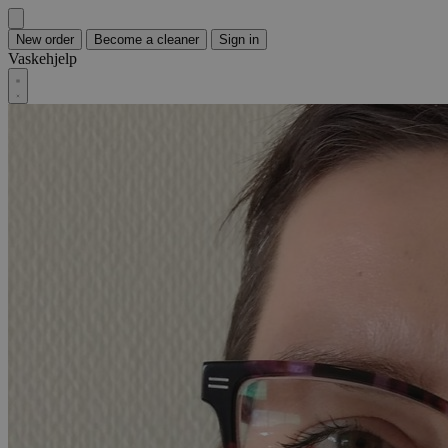
New order
Become a cleaner
Sign in
Vaskehjelp