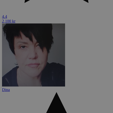
4.4
2,100 kr
Dina