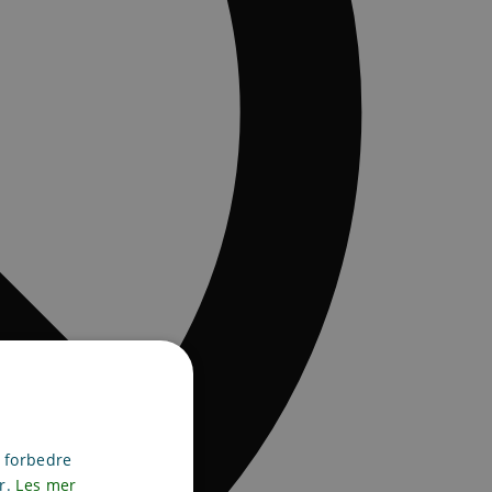
g forbedre
er.
Les mer