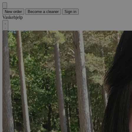
New order
Become a cleaner
Sign in
Vaskehjelp