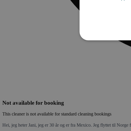
Not available for booking
This cleaner is not available for standard cleaning bookings
Hei, jeg heter Jani, jeg er 30 år og er fra Mexico. Jeg flyttet til Norge f