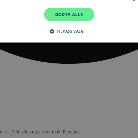
GODTA ALLE
TILPASS VALG
or ca. 3 år siden og er mor til en liten gutt.