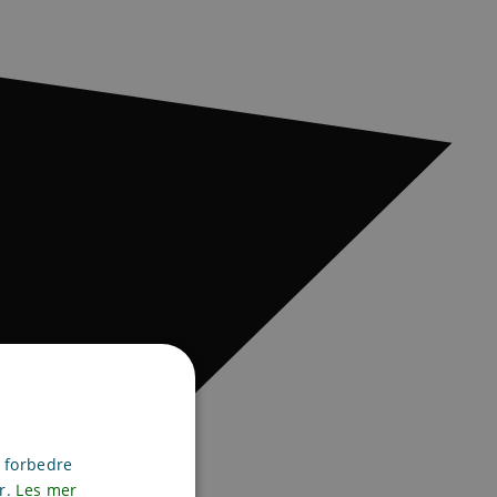
g forbedre
er.
Les mer