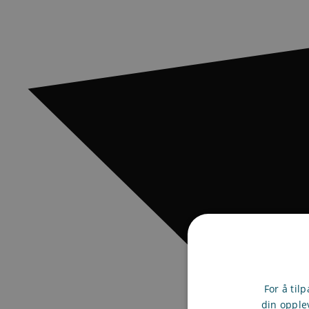
For å til
din opple