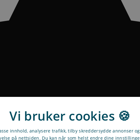
Vi bruker cookies 🍪
passe innhold, analysere trafikk, tilby skreddersydde annonser o
velse på nettsiden. Du kan når som helst endre dine innstilling