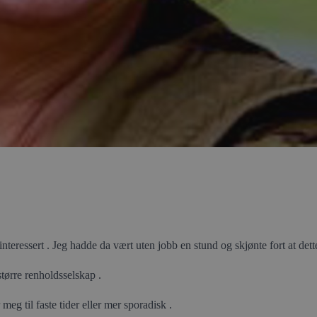
nteressert . Jeg hadde da vært uten jobb en stund og skjønte fort at dett
større renholdsselskap .
eg til faste tider eller mer sporadisk .