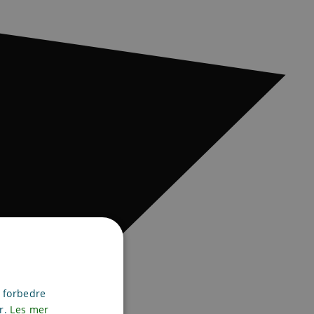
g forbedre
er.
Les mer