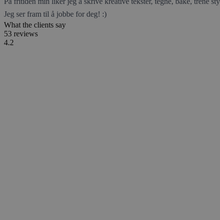
På fritiden min liker jeg å skrive kreative tekster, tegne, bake, trene sty
Jeg ser fram til å jobbe for deg! :)
What the clients say
53 reviews
4.2