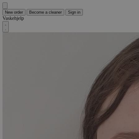
New order
Become a cleaner
Sign in
Vaskehjelp