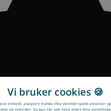
Vi bruker cookies 🍪
passe innhold, analysere trafikk, tilby skreddersydde annonser o
velse på nettsiden. Du kan når som helst endre dine innstilling