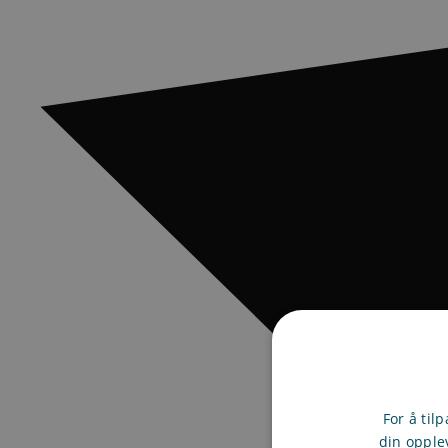
For å til
din opple