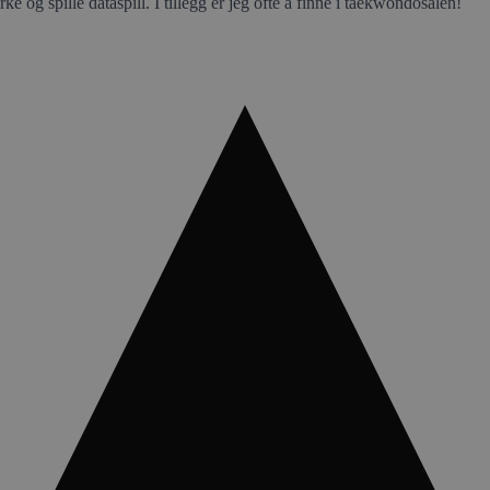
rke og spille dataspill. I tillegg er jeg ofte å finne i taekwondosalen!