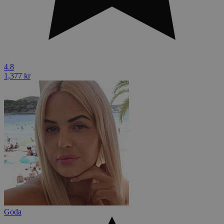
4.8
1,377 kr
Goda