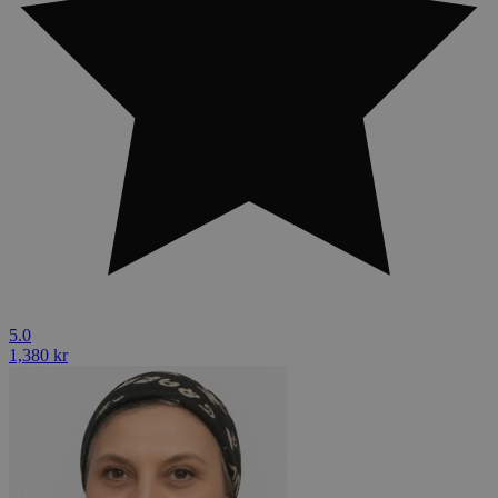
5.0
1,380 kr