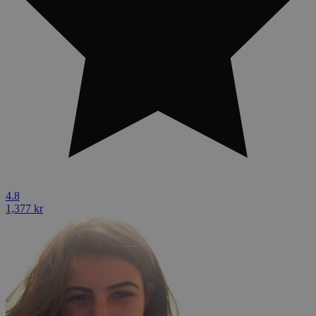
4.8
1,377 kr